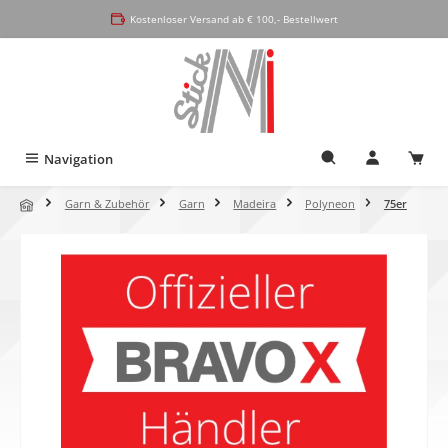
alt springen
Kostenloser Versand ab € 100,- Bestellwert
Navigation
Garn & Zubehör
Garn
Madeira
Polyneon
75er