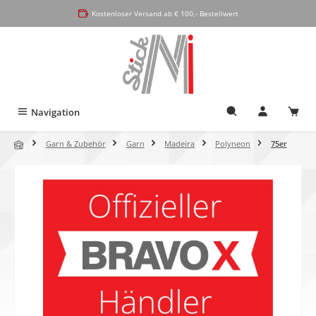
alt springen
Kostenloser Versand ab € 100,- Bestellwert
Navigation
Garn & Zubehör
Garn
Madeira
Polyneon
75er