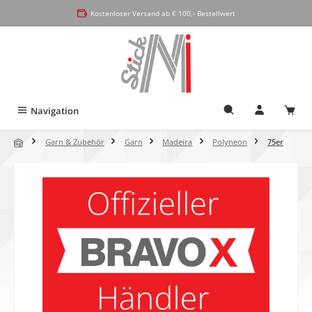
alt springen
Kostenloser Versand ab € 100,- Bestellwert
Navigation
Garn & Zubehör
Garn
Madeira
Polyneon
75er