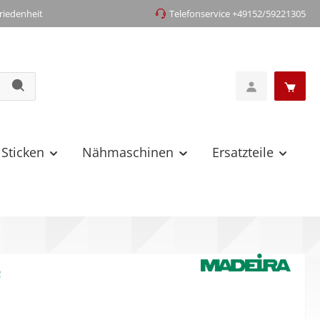
iedenheit
Telefonservice +49152/59221305
 Sticken
Nähmaschinen
Ersatzteile
4