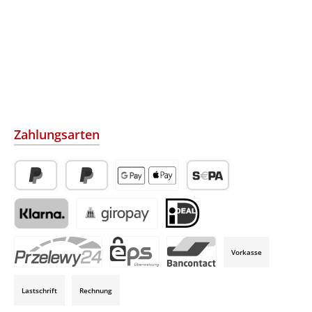
Zahlungsarten
PayPal
Später Bezahlen
Apple Pay / Google Pay (via Stripe)
SEPA-Lastschrift (via Str
Klarna (via Stripe)
Giropay (via Stripe)
iDeal (via Stripe)
Vorkasse
P24 (via Stripe)
EPS (via Stripe)
Bancontact (via Stripe)
Lastschrift
Rechnung