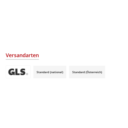
Versandarten
Standard (national)
Standard (Österreich)
Benutzerdefiniertes Bild 3