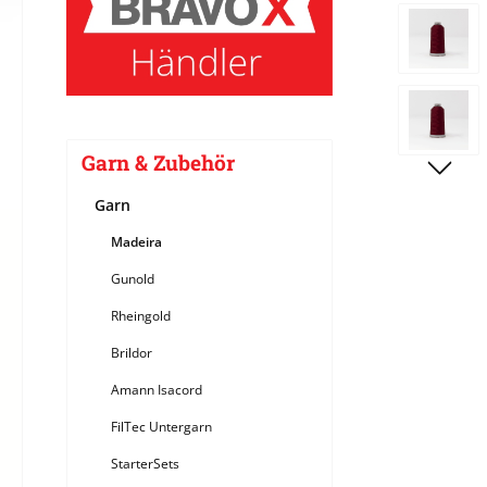
Bildergale
Garn & Zubehör
Garn
Madeira
Gunold
Rheingold
Brildor
Amann Isacord
FilTec Untergarn
StarterSets