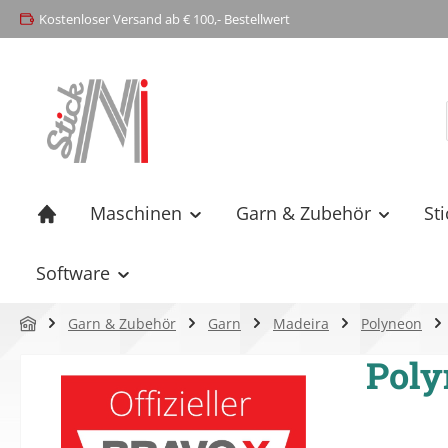
Kostenloser Versand ab € 100,- Bestellwert
springen
Zur Hauptnavigation springen
Maschinen
Garn & Zubehör
St
Software
Garn & Zubehör
Garn
Madeira
Polyneon
Poly