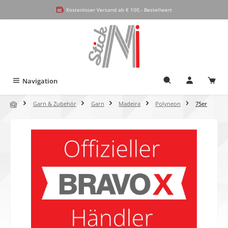
alt springen
Kostenloser Versand ab € 100,- Bestellwert
Navigation
Garn & Zubehör
Garn
Madeira
Polyneon
75er