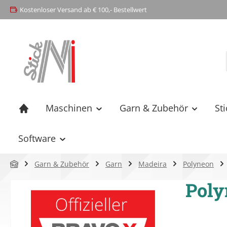
Kostenloser Versand ab € 100,- Bestellwert
springen
Zur Hauptnavigation springen
Maschinen
Garn & Zubehör
St
Software
Garn & Zubehör
Garn
Madeira
Polyneon
Poly