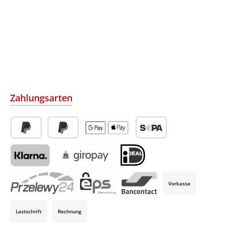
Zahlungsarten
PayPal
Später Bezahlen
Apple Pay / Google Pay (via Stripe)
SEPA-Lastschrift (via Str
Klarna (via Stripe)
Giropay (via Stripe)
iDeal (via Stripe)
Vorkasse
P24 (via Stripe)
EPS (via Stripe)
Bancontact (via Stripe)
Lastschrift
Rechnung