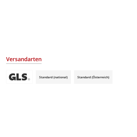
Versandarten
Standard (national)
Standard (Österreich)
Benutzerdefiniertes Bild 3