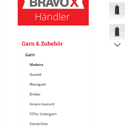
Bildergale
Garn & Zubehör
Garn
Madeira
Gunold
Rheingold
Brildor
Amann Isacord
FilTec Untergarn
StarterSets