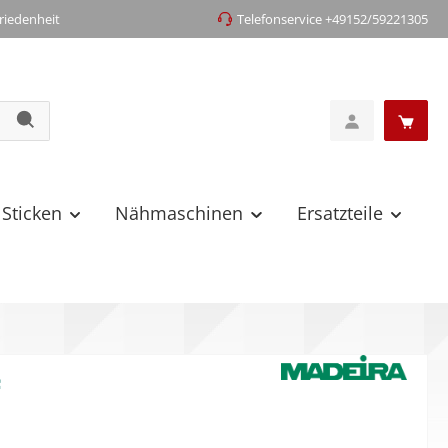
iedenheit
Telefonservice +49152/59221305
 Sticken
Nähmaschinen
Ersatzteile
4