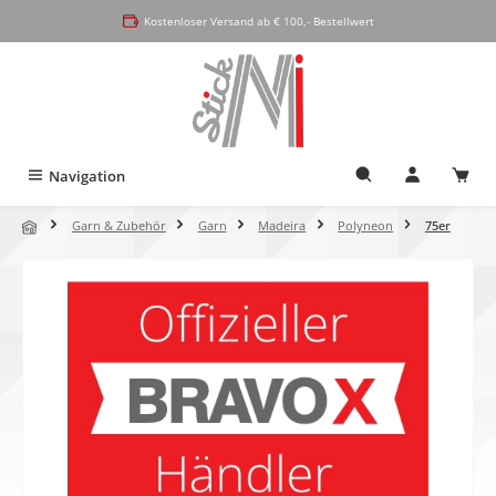
alt springen
Kostenloser Versand ab € 100,- Bestellwert
Navigation
Garn & Zubehör
Garn
Madeira
Polyneon
75er