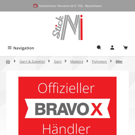
alt springen
Kostenloser Versand ab € 100,- Bestellwert
Navigation
Garn & Zubehör
Garn
Madeira
Polyneon
60er