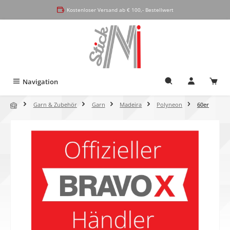
alt springen
Kostenloser Versand ab € 100,- Bestellwert
Navigation
Garn & Zubehör
Garn
Madeira
Polyneon
60er