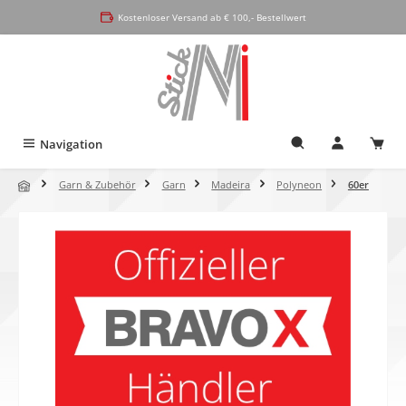
alt springen
Kostenloser Versand ab € 100,- Bestellwert
Navigation
Garn & Zubehör
Garn
Madeira
Polyneon
60er