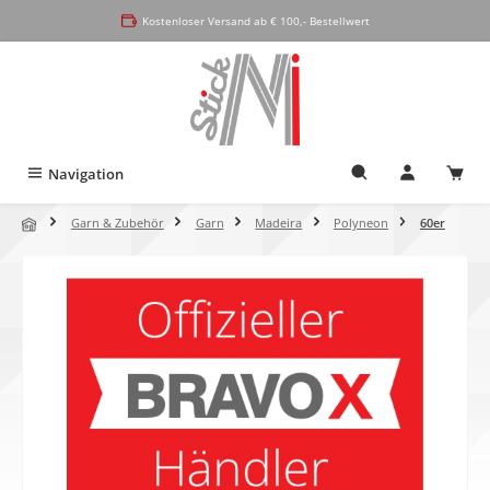
alt springen
Kostenloser Versand ab € 100,- Bestellwert
Navigation
Garn & Zubehör
Garn
Madeira
Polyneon
60er