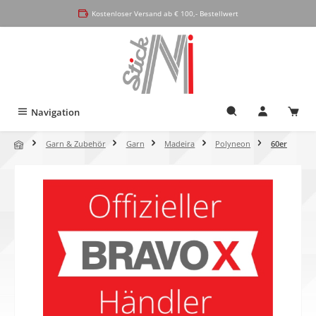
alt springen
Kostenloser Versand ab € 100,- Bestellwert
Navigation
Garn & Zubehör
Garn
Madeira
Polyneon
60er