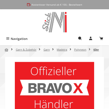
alt springen
Kostenloser Versand ab € 100,- Bestellwert
Navigation
Garn & Zubehör
Garn
Madeira
Polyneon
60er