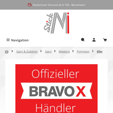
alt springen
Kostenloser Versand ab € 100,- Bestellwert
Navigation
Garn & Zubehör
Garn
Madeira
Polyneon
60er