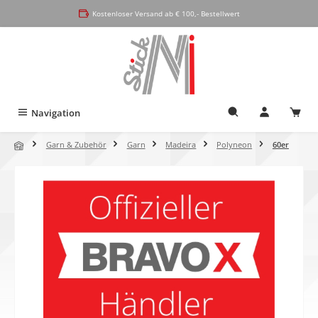
alt springen
Kostenloser Versand ab € 100,- Bestellwert
Navigation
Garn & Zubehör
Garn
Madeira
Polyneon
60er