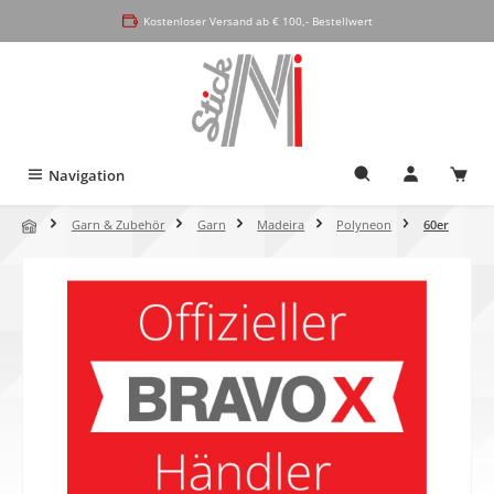
alt springen
Kostenloser Versand ab € 100,- Bestellwert
Navigation
Garn & Zubehör
Garn
Madeira
Polyneon
60er