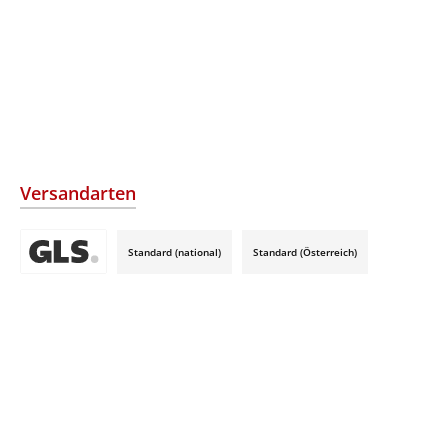
Versandarten
Standard (national)
Standard (Österreich)
Benutzerdefiniertes Bild 3