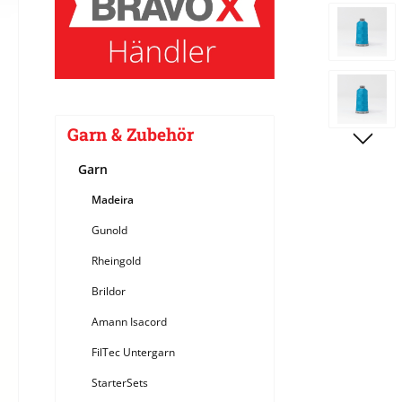
Bildergale
Garn & Zubehör
Garn
Madeira
Gunold
Rheingold
Brildor
Amann Isacord
FilTec Untergarn
StarterSets