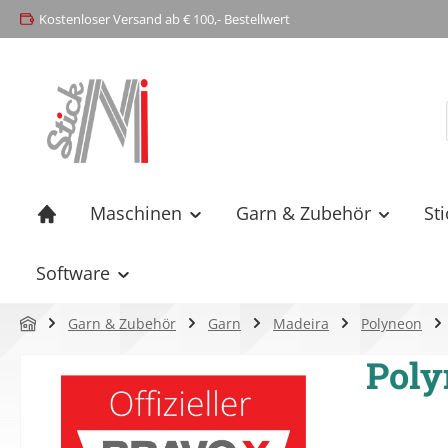
Kostenloser Versand ab € 100,- Bestellwert
springen
Zur Hauptnavigation springen
Maschinen
Garn & Zubehör
St
Software
Garn & Zubehör
Garn
Madeira
Polyneon
Poly