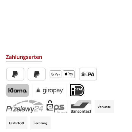
Zahlungsarten
PayPal
Später Bezahlen
Apple Pay / Google Pay (via Stripe)
SEPA-Lastschrift (via Str
Klarna (via Stripe)
Giropay (via Stripe)
iDeal (via Stripe)
Vorkasse
P24 (via Stripe)
EPS (via Stripe)
Bancontact (via Stripe)
Lastschrift
Rechnung