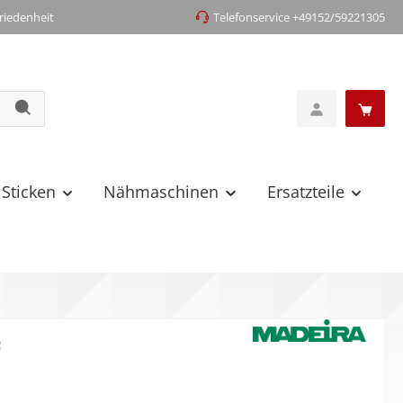
iedenheit
Telefonservice +49152/59221305
 Sticken
Nähmaschinen
Ersatzteile
4