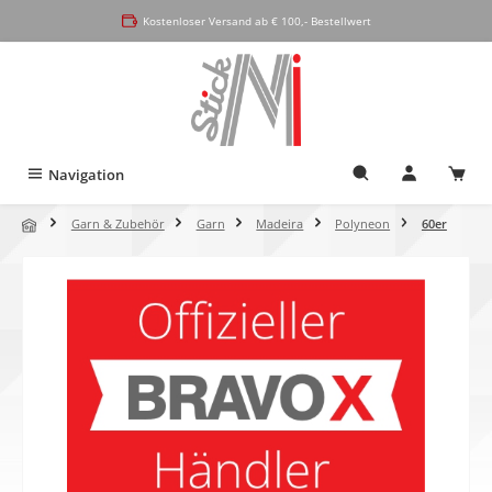
alt springen
Kostenloser Versand ab € 100,- Bestellwert
Navigation
Garn & Zubehör
Garn
Madeira
Polyneon
60er