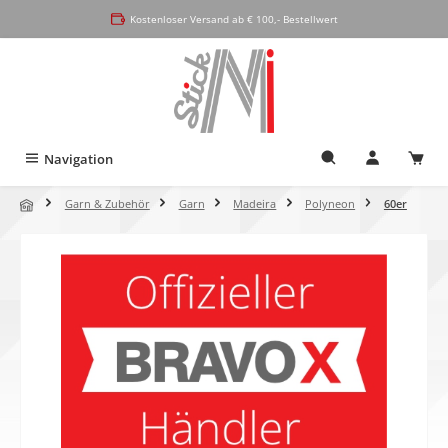
alt springen
Kostenloser Versand ab € 100,- Bestellwert
Navigation
Garn & Zubehör
Garn
Madeira
Polyneon
60er