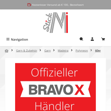
alt springen
Kostenloser Versand ab € 100,- Bestellwert
Navigation
Garn & Zubehör
Garn
Madeira
Polyneon
60er