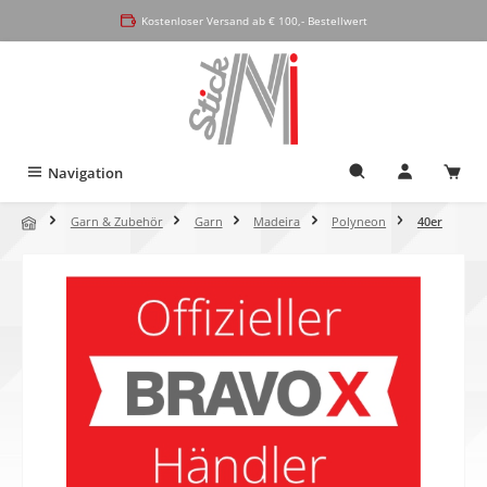
alt springen
Kostenloser Versand ab € 100,- Bestellwert
Navigation
Garn & Zubehör
Garn
Madeira
Polyneon
40er