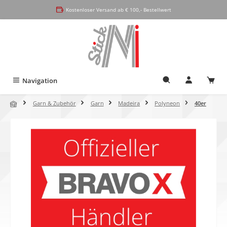
alt springen
Kostenloser Versand ab € 100,- Bestellwert
Navigation
Garn & Zubehör
Garn
Madeira
Polyneon
40er