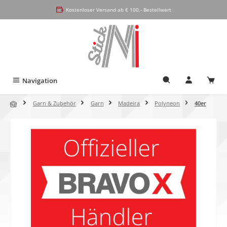
alt springen
Kostenloser Versand ab € 100,- Bestellwert
Navigation
Garn & Zubehör
Garn
Madeira
Polyneon
40er