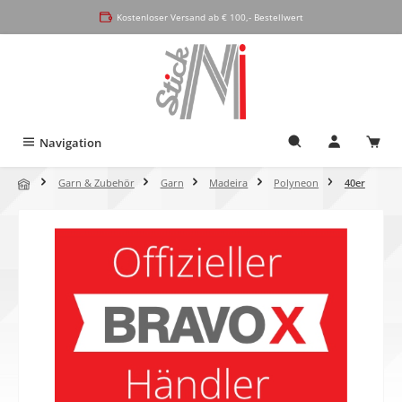
alt springen
Kostenloser Versand ab € 100,- Bestellwert
Navigation
Garn & Zubehör
Garn
Madeira
Polyneon
40er