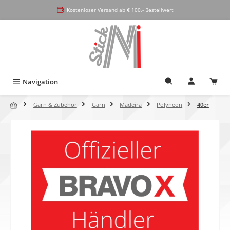
alt springen
Kostenloser Versand ab € 100,- Bestellwert
Navigation
Garn & Zubehör
Garn
Madeira
Polyneon
40er