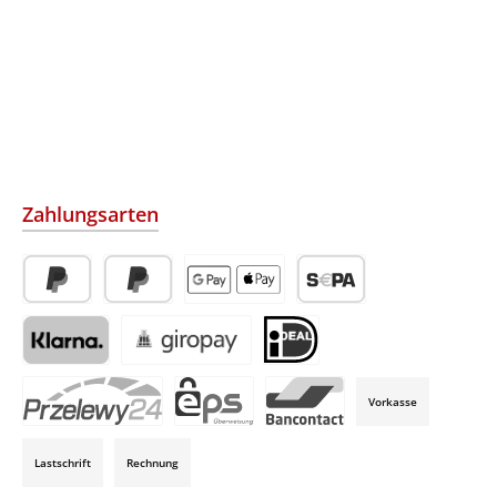
Zahlungsarten
PayPal
Später Bezahlen
Apple Pay / Google Pay (via Stripe)
SEPA-Lastschrift (via Str
Klarna (via Stripe)
Giropay (via Stripe)
iDeal (via Stripe)
Vorkasse
P24 (via Stripe)
EPS (via Stripe)
Bancontact (via Stripe)
Lastschrift
Rechnung