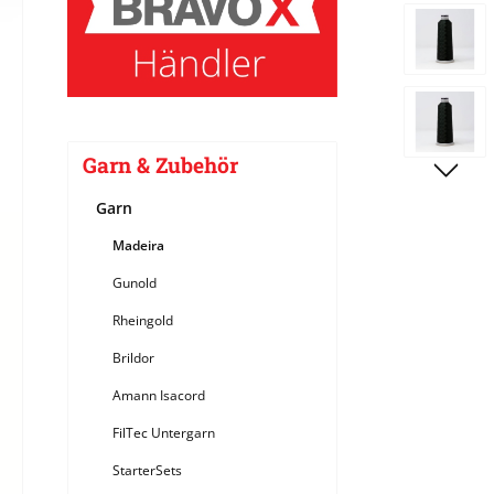
Bildergale
Garn & Zubehör
Garn
Madeira
Gunold
Rheingold
Brildor
Amann Isacord
FilTec Untergarn
StarterSets