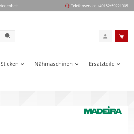
iedenheit
Telefonservice +49152/59221305
 Sticken
Nähmaschinen
Ersatzteile