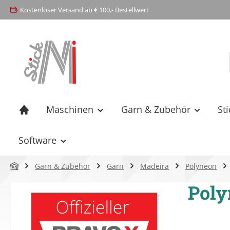
Kostenloser Versand ab € 100,- Bestellwert
springen
Zur Hauptnavigation springen
Maschinen
Garn & Zubehör
St
Software
Garn & Zubehör
Garn
Madeira
Polyneon
Poly