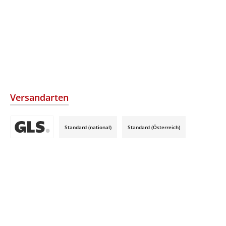
Versandarten
Standard (national)
Standard (Österreich)
Benutzerdefiniertes Bild 3