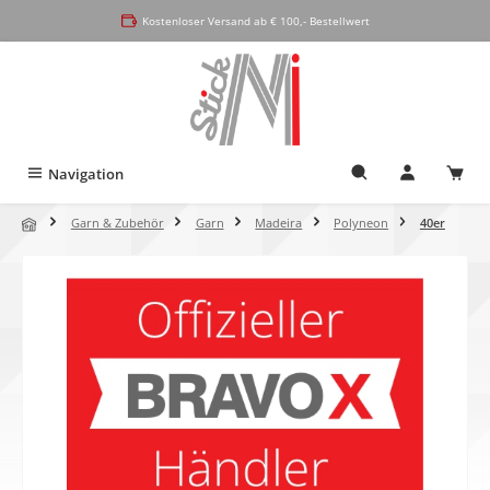
alt springen
Kostenloser Versand ab € 100,- Bestellwert
Navigation
Garn & Zubehör
Garn
Madeira
Polyneon
40er