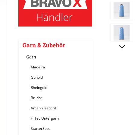
Bildergale
Garn & Zubehör
Garn
Madeira
Gunold
Rheingold
Brildor
Amann Isacord
FilTec Untergarn
StarterSets