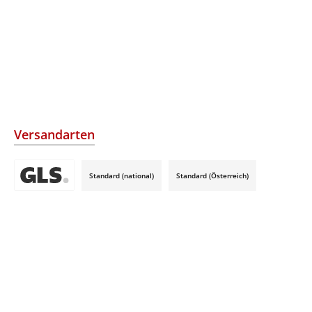
Versandarten
Standard (national)
Standard (Österreich)
Benutzerdefiniertes Bild 3