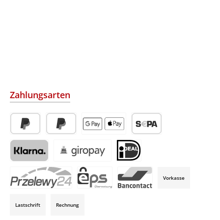
Zahlungsarten
PayPal
Später Bezahlen
Apple Pay / Google Pay (via Stripe)
SEPA-Lastschrift (via Str
Klarna (via Stripe)
Giropay (via Stripe)
iDeal (via Stripe)
Vorkasse
P24 (via Stripe)
EPS (via Stripe)
Bancontact (via Stripe)
Lastschrift
Rechnung