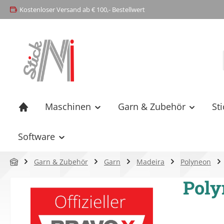
Kostenloser Versand ab € 100,- Bestellwert
springen
Zur Hauptnavigation springen
Maschinen
Garn & Zubehör
St
Software
Garn & Zubehör
Garn
Madeira
Polyneon
Poly