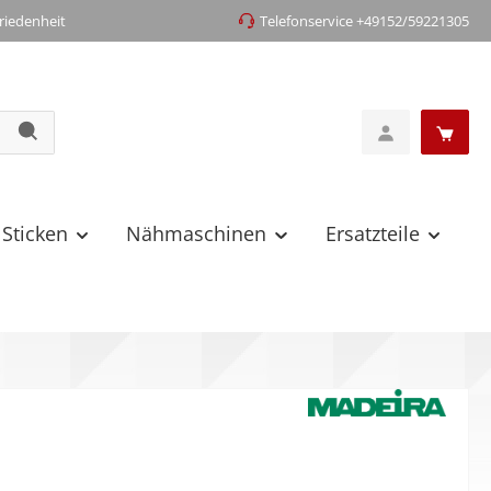
iedenheit
Telefonservice +49152/59221305
 Sticken
Nähmaschinen
Ersatzteile