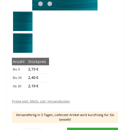
Anzahl
Stückpreis
2,73 €
Bis
9
2,40 €
Bis
29
2,19 €
Ab
30
Preise exkl. MwSt. zzgl. Versandkosten
Versandfertig in 5 Tagen, Lieferzeit Artikel wird kurzfristig für Sie
bestellt!
Produkt Anzahl: Gib den gewünschten Wert ein oder benutze die Schaltflächen um di