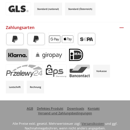
Standard (national)
Standard (Österreich)
Benutzerdefiniertes Bild 3
Zahlungsarten
PayPal
Später Bezahlen
Apple Pay / Google Pay (via Stripe)
SEPA-Lastschrift (via Stripe)
Klarna (via Stripe)
Giropay (via Stripe)
iDeal (via Stripe)
Vorkasse
P24 (via Stripe)
EPS (via Stripe)
Bancontact (via Stripe)
Lastschrift
Rechnung
AGB
Defektes Produkt
Downloads
Kontakt
Versand und Zahlungsbedingungen
Alle Preise exkl. gesetzl. Mehrwertsteuer zzgl.
Versandkosten
und ggf.
Nachnahmegebühren, wenn nicht anders angegeben.