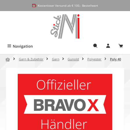
alt springen
Kostenloser Versand ab € 100,- Bestellwert
Navigation
Garn & Zubehör
Garn
Gunold
Polyester
Poly 40