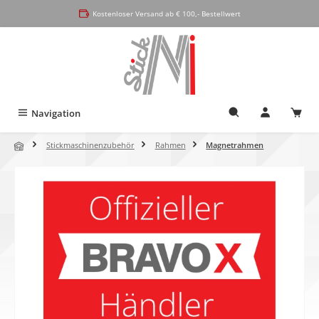
alt springen
Kostenloser Versand ab € 100,- Bestellwert
Navigation
Stickmaschinenzubehör
Rahmen
Magnetrahmen