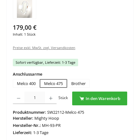
179,00 €
Inhalt:
1 Stück
Preise exkl. MwSt. zzgl. Versandkosten
Sofort verfügbar, Lieferzeit: 1-3 Tage
auswählen
Anschlussarme
Melco 400
Melco 475
Brother
Produkt Anzahl: Gib den gewünschten Wert ein oder benutze die Schaltflächen um di
Stück
In den Warenkorb
Produktnummer:
SW22112-Melco 475
Hersteller:
Mighty Hoop
Hersteller-Nr.:
MH-93-PR
Lieferzeit:
1-3 Tage