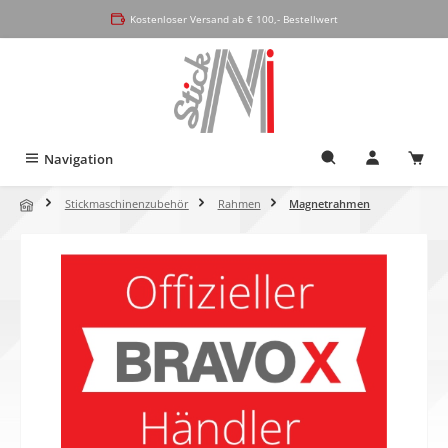
alt springen
Kostenloser Versand ab € 100,- Bestellwert
Navigation
Stickmaschinenzubehör
Rahmen
Magnetrahmen