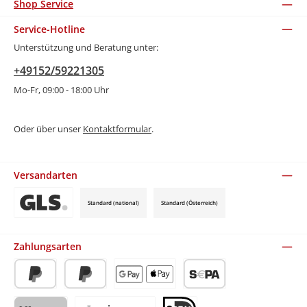
Shop Service
Service-Hotline
Unterstützung und Beratung unter:
+49152/59221305
Mo-Fr, 09:00 - 18:00 Uhr
Oder über unser
Kontaktformular
.
Versandarten
Standard (national)
Standard (Österreich)
Benutzerdefiniertes Bild 3
Zahlungsarten
PayPal
Später Bezahlen
Apple Pay / Google Pay (via Stripe)
SEPA-Lastschrift (via Stripe)