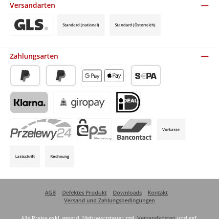
Versandarten
Standard (national)
Standard (Österreich)
Benutzerdefiniertes Bild 3
Zahlungsarten
PayPal
Später Bezahlen
Apple Pay / Google Pay (via Stripe)
SEPA-Lastschrift (via Stripe)
Klarna (via Stripe)
Giropay (via Stripe)
iDeal (via Stripe)
Vorkasse
P24 (via Stripe)
EPS (via Stripe)
Bancontact (via Stripe)
Lastschrift
Rechnung
AGB
Defektes Produkt
Downloads
Kontakt
Versand und Zahlungsbedingungen
Alle Preise exkl. gesetzl. Mehrwertsteuer zzgl.
Versandkosten
und ggf.