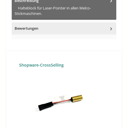
Beschreibung
Halteblock für Laser-Pointer in allen Melco-
Stickmaschinen.
Bewertungen
Produktgalerie überspringen
Shopware-CrossSelling