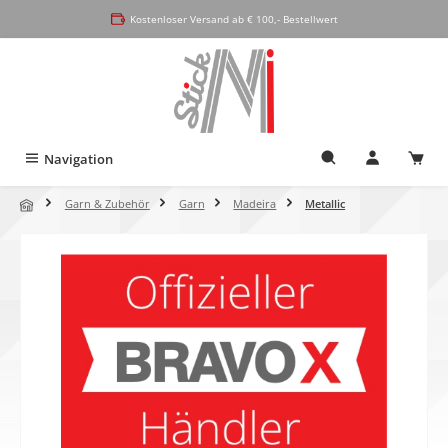
alt springen
Kostenloser Versand ab € 100,- Bestellwert
Navigation
Garn & Zubehör
Garn
Madeira
Metallic