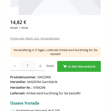
14,82 €
Inhalt:
1 Stück
Preise exkl. MwSt. zzgl. Versandkosten
Versandfertig in 5 Tagen, Lieferzeit Artikel wird kurzfristig für Sie
bestellt!
Produkt Anzahl: Gib den gewünschten Wert ein oder benutze die Schaltflächen um di
Stück
In den Warenkorb
Produktnummer:
SW22969
Hersteller:
MADEIRA Garnfabrik
Hersteller-Nr.:
9784298
Lieferzeit:
Artikel wird kurzfristig für Sie bestellt!
Unsere Vorteile
Kostenloser Versand ab € 100