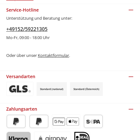
Service-Hotline
Unterstützung und Beratung unter:
+49152/59221305
Mo-Fr, 09:00 - 18:00 Uhr
Oder über unser
Kontaktformular
.
Versandarten
Standard (national)
Standard (Österreich)
Benutzerdefiniertes Bild 3
Zahlungsarten
PayPal
Später Bezahlen
Apple Pay / Google Pay (via Stripe)
SEPA-Lastschrift (via Stripe)