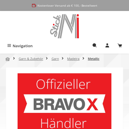
alt springen
Kostenloser Versand ab € 100,- Bestellwert
Navigation
Garn & Zubehör
Garn
Madeira
Metallic