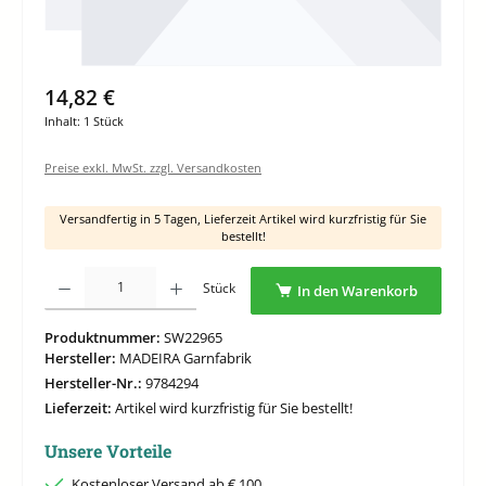
14,82 €
Inhalt:
1 Stück
Preise exkl. MwSt. zzgl. Versandkosten
Versandfertig in 5 Tagen, Lieferzeit Artikel wird kurzfristig für Sie
bestellt!
Produkt Anzahl: Gib den gewünschten Wert ein oder benutze die Schaltflächen um di
Stück
In den Warenkorb
Produktnummer:
SW22965
Hersteller:
MADEIRA Garnfabrik
Hersteller-Nr.:
9784294
Lieferzeit:
Artikel wird kurzfristig für Sie bestellt!
Unsere Vorteile
Kostenloser Versand ab € 100