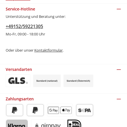
Service-Hotline
Unterstützung und Beratung unter:
+49152/59221305
Mo-Fr, 09:00 - 18:00 Uhr
Oder über unser
Kontaktformular
.
Versandarten
Standard (national)
Standard (Österreich)
Benutzerdefiniertes Bild 3
Zahlungsarten
PayPal
Später Bezahlen
Apple Pay / Google Pay (via Stripe)
SEPA-Lastschrift (via Stripe)