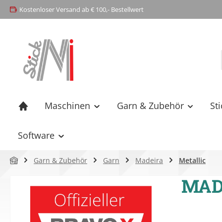
Kostenloser Versand ab € 100,- Bestellwert
springen
Zur Hauptnavigation springen
Maschinen
Garn & Zubehör
St
Software
Garn & Zubehör
Garn
Madeira
Metallic
MADE