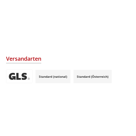
Versandarten
Standard (national)
Standard (Österreich)
Benutzerdefiniertes Bild 3