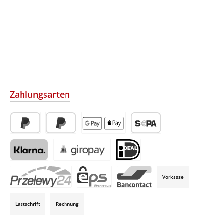
Zahlungsarten
PayPal
Später Bezahlen
Apple Pay / Google Pay (via Stripe)
SEPA-Lastschrift (via Str
Klarna (via Stripe)
Giropay (via Stripe)
iDeal (via Stripe)
Vorkasse
P24 (via Stripe)
EPS (via Stripe)
Bancontact (via Stripe)
Lastschrift
Rechnung