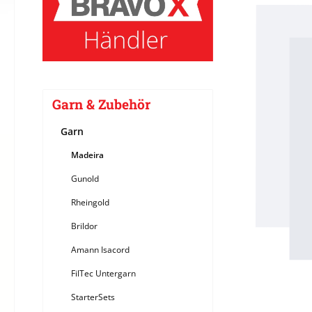
Bildergale
Garn & Zubehör
Garn
Madeira
Gunold
Rheingold
Brildor
Amann Isacord
FilTec Untergarn
StarterSets