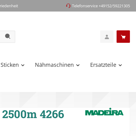
iedenheit
Telefonservice +49152/59221305
 Sticken
Nähmaschinen
Ersatzteile
 2500m 4266