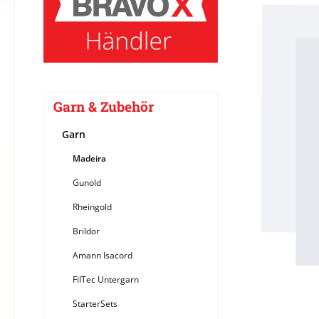
Bildergale
Garn & Zubehör
Garn
Madeira
Gunold
Rheingold
Brildor
Amann Isacord
FilTec Untergarn
StarterSets