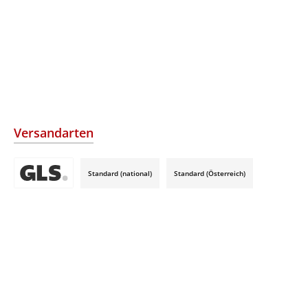
Versandarten
Standard (national)
Standard (Österreich)
Benutzerdefiniertes Bild 3