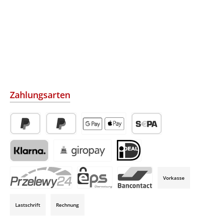
Zahlungsarten
PayPal
Später Bezahlen
Apple Pay / Google Pay (via Stripe)
SEPA-Lastschrift (via Str
Klarna (via Stripe)
Giropay (via Stripe)
iDeal (via Stripe)
Vorkasse
P24 (via Stripe)
EPS (via Stripe)
Bancontact (via Stripe)
Lastschrift
Rechnung