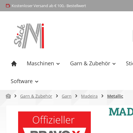
Kostenloser Versand ab € 100,- Bestellwert
springen
Zur Hauptnavigation springen
Maschinen
Garn & Zubehör
St
Software
Garn & Zubehör
Garn
Madeira
Metallic
MADE