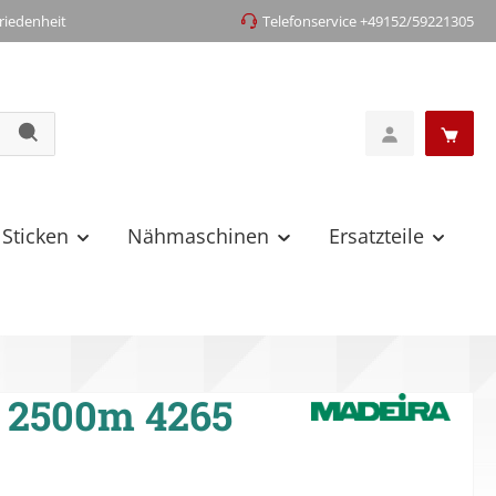
iedenheit
Telefonservice +49152/59221305
 Sticken
Nähmaschinen
Ersatzteile
 2500m 4265