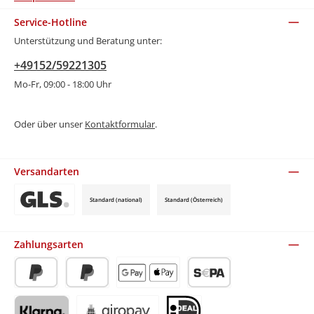
Service-Hotline
Unterstützung und Beratung unter:
+49152/59221305
Mo-Fr, 09:00 - 18:00 Uhr
Oder über unser
Kontaktformular
.
Versandarten
Standard (national)
Standard (Österreich)
Benutzerdefiniertes Bild 3
Zahlungsarten
PayPal
Später Bezahlen
Apple Pay / Google Pay (via Stripe)
SEPA-Lastschrift (via Stripe)