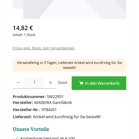
14,82 €
Inhalt:
1 Stück
Preise exkl. MwSt. zzgl. Versandkosten
Versandfertig in 5 Tagen, Lieferzeit Artikel wird kurzfristig für Sie
bestellt!
Produkt Anzahl: Gib den gewünschten Wert ein oder benutze die Schaltflächen um di
Stück
In den Warenkorb
Produktnummer:
SW22951
Hersteller:
MADEIRA Garnfabrik
Hersteller-Nr.:
9784261
Lieferzeit:
Artikel wird kurzfristig für Sie bestellt!
Unsere Vorteile
Kostenloser Versand ab € 100