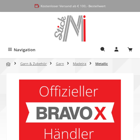
alt springen
Kostenloser Versand ab € 100,- Bestellwert
Navigation
Garn & Zubehör
Garn
Madeira
Metallic