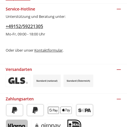
Service-Hotline
Unterstützung und Beratung unter:
+49152/59221305
Mo-Fr, 09:00 - 18:00 Uhr
Oder über unser
Kontaktformular
.
Versandarten
Standard (national)
Standard (Österreich)
Benutzerdefiniertes Bild 3
Zahlungsarten
PayPal
Später Bezahlen
Apple Pay / Google Pay (via Stripe)
SEPA-Lastschrift (via Stripe)