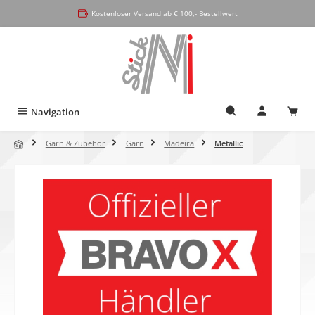
alt springen
Kostenloser Versand ab € 100,- Bestellwert
Navigation
Garn & Zubehör
Garn
Madeira
Metallic