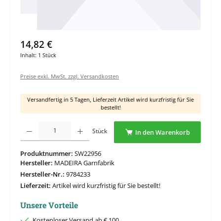
14,82 €
Inhalt:
1 Stück
Preise exkl. MwSt. zzgl. Versandkosten
Versandfertig in 5 Tagen, Lieferzeit Artikel wird kurzfristig für Sie
bestellt!
Produkt Anzahl: Gib den gewünschten Wert ein oder benutze die Schaltflächen um di
Stück
In den Warenkorb
Produktnummer:
SW22956
Hersteller:
MADEIRA Garnfabrik
Hersteller-Nr.:
9784233
Lieferzeit:
Artikel wird kurzfristig für Sie bestellt!
Unsere Vorteile
Kostenloser Versand ab € 100