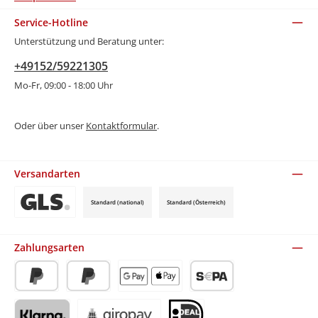
Service-Hotline
Unterstützung und Beratung unter:
+49152/59221305
Mo-Fr, 09:00 - 18:00 Uhr
Oder über unser
Kontaktformular
.
Versandarten
Standard (national)
Standard (Österreich)
Benutzerdefiniertes Bild 3
Zahlungsarten
PayPal
Später Bezahlen
Apple Pay / Google Pay (via Stripe)
SEPA-Lastschrift (via Stripe)