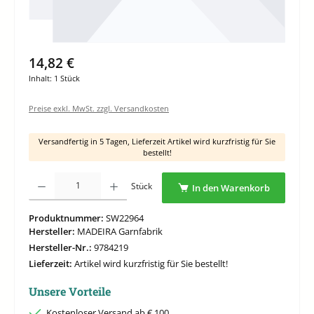
14,82 €
Inhalt:
1 Stück
Preise exkl. MwSt. zzgl. Versandkosten
Versandfertig in 5 Tagen, Lieferzeit Artikel wird kurzfristig für Sie
bestellt!
Produkt Anzahl: Gib den gewünschten Wert ein oder benutze die Schaltflächen um di
Stück
In den Warenkorb
Produktnummer:
SW22964
Hersteller:
MADEIRA Garnfabrik
Hersteller-Nr.:
9784219
Lieferzeit:
Artikel wird kurzfristig für Sie bestellt!
Unsere Vorteile
Kostenloser Versand ab € 100