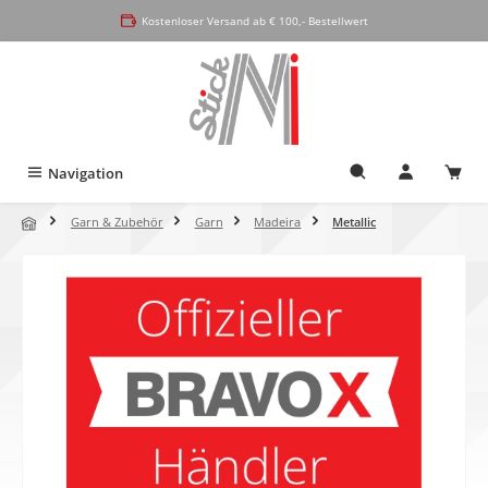
alt springen
Kostenloser Versand ab € 100,- Bestellwert
Navigation
Garn & Zubehör
Garn
Madeira
Metallic