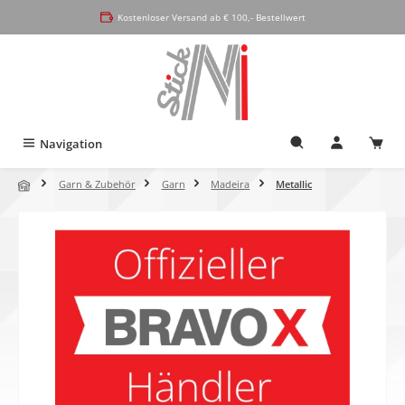
alt springen
Kostenloser Versand ab € 100,- Bestellwert
Navigation
Garn & Zubehör
Garn
Madeira
Metallic