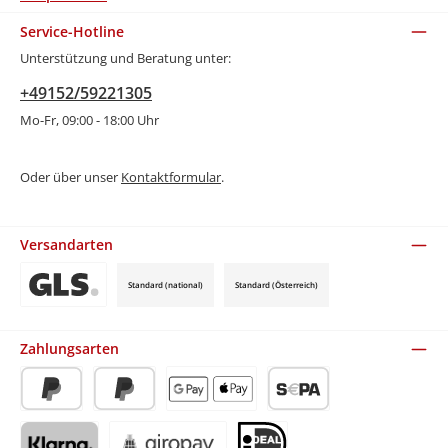
Service-Hotline
Unterstützung und Beratung unter:
+49152/59221305
Mo-Fr, 09:00 - 18:00 Uhr
Oder über unser
Kontaktformular
.
Versandarten
Standard (national)
Standard (Österreich)
Benutzerdefiniertes Bild 3
Zahlungsarten
PayPal
Später Bezahlen
Apple Pay / Google Pay (via Stripe)
SEPA-Lastschrift (via Stripe)