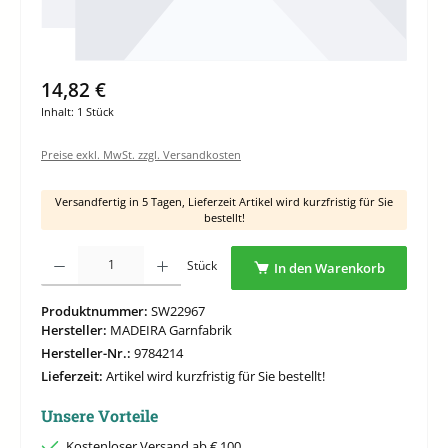
14,82 €
Inhalt:
1 Stück
Preise exkl. MwSt. zzgl. Versandkosten
Versandfertig in 5 Tagen, Lieferzeit Artikel wird kurzfristig für Sie
bestellt!
Produkt Anzahl: Gib den gewünschten Wert ein oder benutze die Schaltflächen um di
Stück
In den Warenkorb
Produktnummer:
SW22967
Hersteller:
MADEIRA Garnfabrik
Hersteller-Nr.:
9784214
Lieferzeit:
Artikel wird kurzfristig für Sie bestellt!
Unsere Vorteile
Kostenloser Versand ab € 100