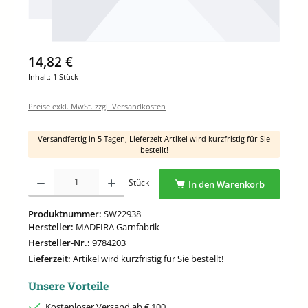
14,82 €
Inhalt:
1 Stück
Preise exkl. MwSt. zzgl. Versandkosten
Versandfertig in 5 Tagen, Lieferzeit Artikel wird kurzfristig für Sie
bestellt!
Produkt Anzahl: Gib den gewünschten Wert ein oder benutze die Schaltflächen um di
Stück
In den Warenkorb
Produktnummer:
SW22938
Hersteller:
MADEIRA Garnfabrik
Hersteller-Nr.:
9784203
Lieferzeit:
Artikel wird kurzfristig für Sie bestellt!
Unsere Vorteile
Kostenloser Versand ab € 100