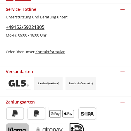
Service-Hotline
Unterstützung und Beratung unter:
+49152/59221305
Mo-Fr, 09:00 - 18:00 Uhr
Oder über unser
Kontaktformular
.
Versandarten
Standard (national)
Standard (Österreich)
Benutzerdefiniertes Bild 3
Zahlungsarten
PayPal
Später Bezahlen
Apple Pay / Google Pay (via Stripe)
SEPA-Lastschrift (via Stripe)