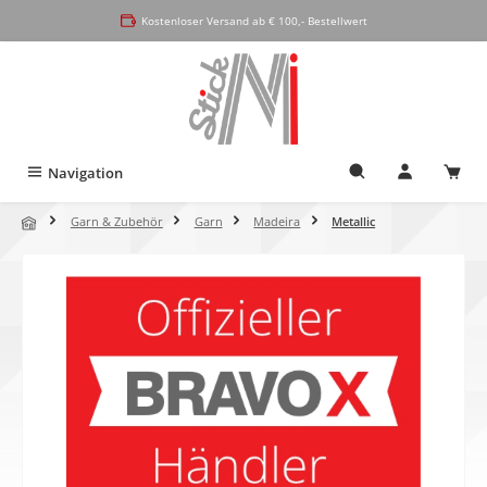
alt springen
Kostenloser Versand ab € 100,- Bestellwert
Navigation
Garn & Zubehör
Garn
Madeira
Metallic