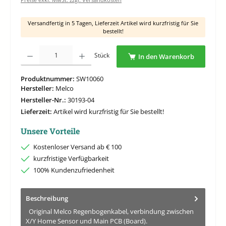
Versandfertig in 5 Tagen, Lieferzeit Artikel wird kurzfristig für Sie
bestellt!
Produkt Anzahl: Gib den gewünschten Wert ein oder benutze die Schaltflächen um di
Stück
In den Warenkorb
Produktnummer:
SW10060
Hersteller:
Melco
Hersteller-Nr.:
30193-04
Lieferzeit:
Artikel wird kurzfristig für Sie bestellt!
Unsere Vorteile
Kostenloser Versand ab € 100
kurzfristige Verfügbarkeit
100% Kundenzufriedenheit
Beschreibung
Original Melco Regenbogenkabel, verbindung zwischen
X/Y Home Sensor und Main PCB (Board).