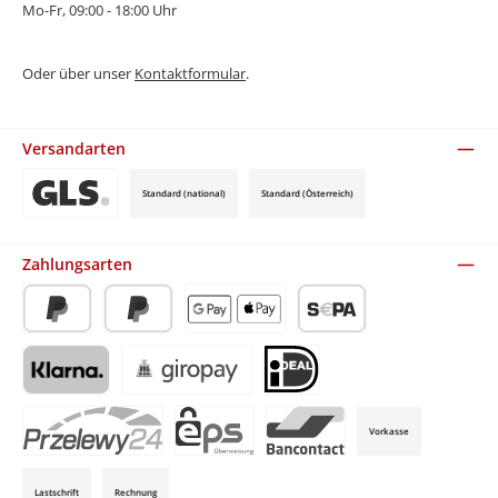
Mo-Fr, 09:00 - 18:00 Uhr
Oder über unser
Kontaktformular
.
Versandarten
Standard (national)
Standard (Österreich)
Benutzerdefiniertes Bild 3
Zahlungsarten
PayPal
Später Bezahlen
Apple Pay / Google Pay (via Stripe)
SEPA-Lastschrift (via Stripe)
Klarna (via Stripe)
Giropay (via Stripe)
iDeal (via Stripe)
Vorkasse
P24 (via Stripe)
EPS (via Stripe)
Bancontact (via Stripe)
Lastschrift
Rechnung