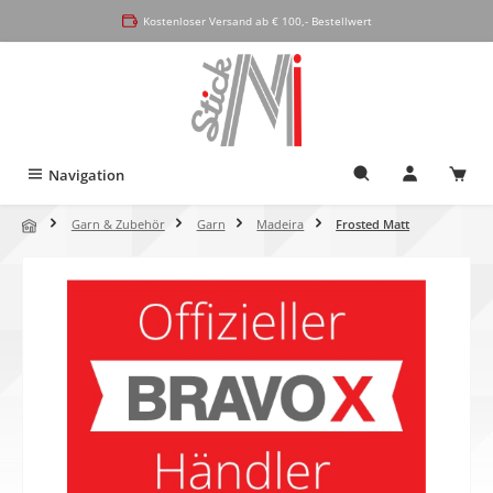
alt springen
Kostenloser Versand ab € 100,- Bestellwert
Navigation
Garn & Zubehör
Garn
Madeira
Frosted Matt