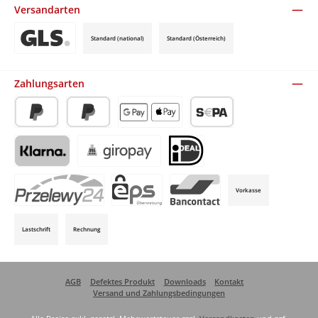
Versandarten
Standard (national)
Standard (Österreich)
Benutzerdefiniertes Bild 3
Zahlungsarten
PayPal
Später Bezahlen
Apple Pay / Google Pay (via Stripe)
SEPA-Lastschrift (via Stripe)
Klarna (via Stripe)
Giropay (via Stripe)
iDeal (via Stripe)
Vorkasse
P24 (via Stripe)
EPS (via Stripe)
Bancontact (via Stripe)
Lastschrift
Rechnung
AGB
Defektes Produkt
Downloads
Kontakt
Versand und Zahlungsbedingungen