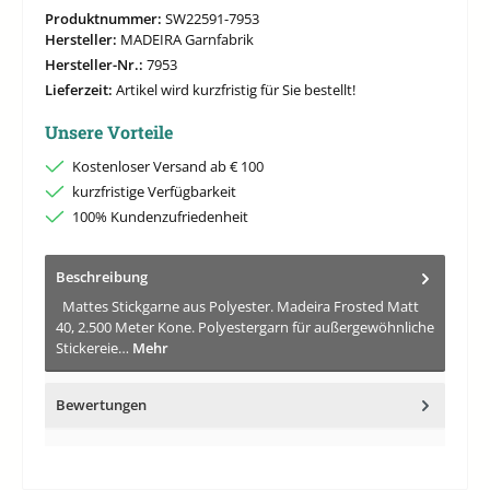
Produktnummer:
SW22591-7953
Hersteller:
MADEIRA Garnfabrik
Hersteller-Nr.:
7953
Lieferzeit:
Artikel wird kurzfristig für Sie bestellt!
Unsere Vorteile
Kostenloser Versand ab € 100
kurzfristige Verfügbarkeit
100% Kundenzufriedenheit
Beschreibung
Mattes Stickgarne aus Polyester. Madeira Frosted Matt
40, 2.500 Meter Kone. Polyestergarn für außergewöhnliche
Stickereie…
Mehr
Bewertungen