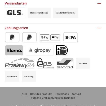
Versandarten
Standard (national)
Standard (Österreich)
Benutzerdefiniertes Bild 3
Zahlungsarten
PayPal
Später Bezahlen
Apple Pay / Google Pay (via Stripe)
SEPA-Lastschrift (via Stripe)
Klarna (via Stripe)
Giropay (via Stripe)
iDeal (via Stripe)
Vorkasse
P24 (via Stripe)
EPS (via Stripe)
Bancontact (via Stripe)
Lastschrift
Rechnung
AGB
Defektes Produkt
Downloads
Kontakt
Versand und Zahlungsbedingungen