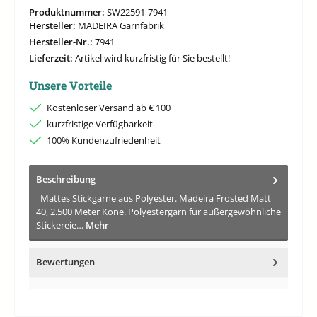
Produktnummer:
SW22591-7941
Hersteller:
MADEIRA Garnfabrik
Hersteller-Nr.:
7941
Lieferzeit:
Artikel wird kurzfristig für Sie bestellt!
Unsere Vorteile
Kostenloser Versand ab € 100
kurzfristige Verfügbarkeit
100% Kundenzufriedenheit
Beschreibung
Mattes Stickgarne aus Polyester. Madeira Frosted Matt
40, 2.500 Meter Kone. Polyestergarn für außergewöhnliche
Stickereie…
Mehr
Bewertungen