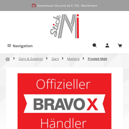
alt springen
Kostenloser Versand ab € 100,- Bestellwert
Navigation
Garn & Zubehör
Garn
Madeira
Frosted Matt