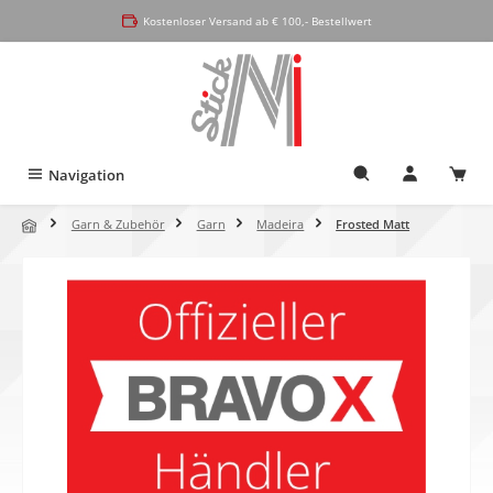
alt springen
Kostenloser Versand ab € 100,- Bestellwert
Navigation
Garn & Zubehör
Garn
Madeira
Frosted Matt