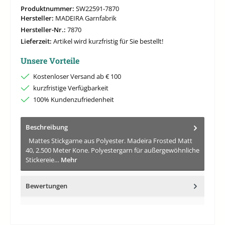
Produktnummer:
SW22591-7870
Hersteller:
MADEIRA Garnfabrik
Hersteller-Nr.:
7870
Lieferzeit:
Artikel wird kurzfristig für Sie bestellt!
Unsere Vorteile
Kostenloser Versand ab € 100
kurzfristige Verfügbarkeit
100% Kundenzufriedenheit
Beschreibung
Mattes Stickgarne aus Polyester. Madeira Frosted Matt
40, 2.500 Meter Kone. Polyestergarn für außergewöhnliche
Stickereie…
Mehr
Bewertungen