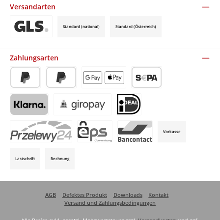
Versandarten
Standard (national)
Standard (Österreich)
Benutzerdefiniertes Bild 3
Zahlungsarten
PayPal
Später Bezahlen
Apple Pay / Google Pay (via Stripe)
SEPA-Lastschrift (via Stripe)
Klarna (via Stripe)
Giropay (via Stripe)
iDeal (via Stripe)
Vorkasse
P24 (via Stripe)
EPS (via Stripe)
Bancontact (via Stripe)
Lastschrift
Rechnung
AGB
Defektes Produkt
Downloads
Kontakt
Versand und Zahlungsbedingungen