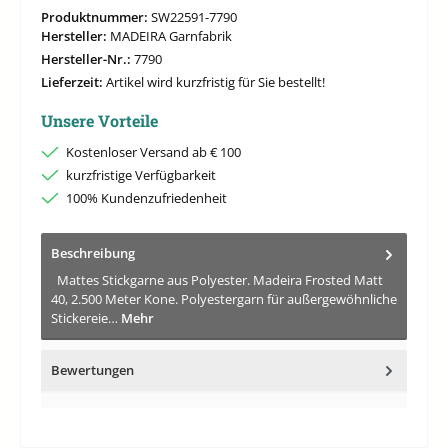
Produktnummer:
SW22591-7790
Hersteller:
MADEIRA Garnfabrik
Hersteller-Nr.:
7790
Lieferzeit:
Artikel wird kurzfristig für Sie bestellt!
Unsere Vorteile
Kostenloser Versand ab € 100
kurzfristige Verfügbarkeit
100% Kundenzufriedenheit
Beschreibung
Mattes Stickgarne aus Polyester. Madeira Frosted Matt
40, 2.500 Meter Kone. Polyestergarn für außergewöhnliche
Stickereie…
Mehr
Bewertungen