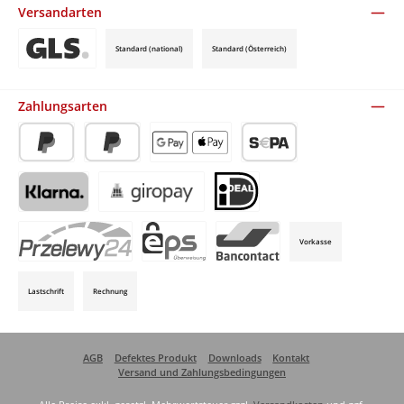
Versandarten
Standard (national)
Standard (Österreich)
Benutzerdefiniertes Bild 3
Zahlungsarten
PayPal
Später Bezahlen
Apple Pay / Google Pay (via Stripe)
SEPA-Lastschrift (via Stripe)
Klarna (via Stripe)
Giropay (via Stripe)
iDeal (via Stripe)
Vorkasse
P24 (via Stripe)
EPS (via Stripe)
Bancontact (via Stripe)
Lastschrift
Rechnung
AGB
Defektes Produkt
Downloads
Kontakt
Versand und Zahlungsbedingungen