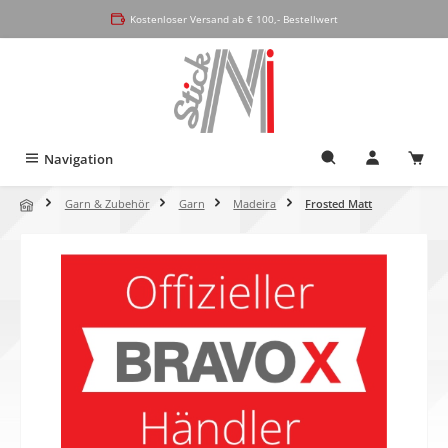
alt springen
Kostenloser Versand ab € 100,- Bestellwert
Navigation
Garn & Zubehör
Garn
Madeira
Frosted Matt