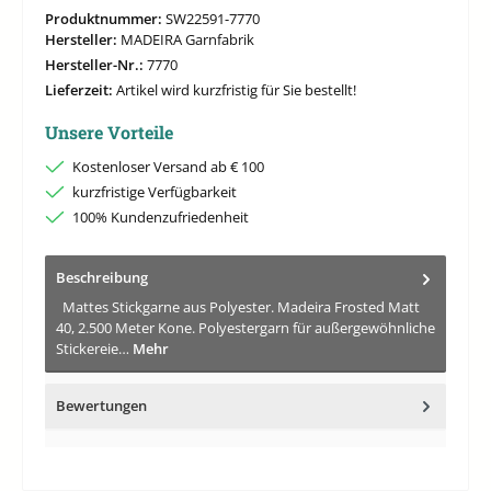
Produktnummer:
SW22591-7770
Hersteller:
MADEIRA Garnfabrik
Hersteller-Nr.:
7770
Lieferzeit:
Artikel wird kurzfristig für Sie bestellt!
Unsere Vorteile
Kostenloser Versand ab € 100
kurzfristige Verfügbarkeit
100% Kundenzufriedenheit
Beschreibung
Mattes Stickgarne aus Polyester. Madeira Frosted Matt
40, 2.500 Meter Kone. Polyestergarn für außergewöhnliche
Stickereie…
Mehr
Bewertungen