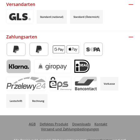
Versandarten
Standard (national)
Standard (Österreich)
Benutzerdefiniertes Bild 3
Zahlungsarten
PayPal
Später Bezahlen
Apple Pay / Google Pay (via Stripe)
SEPA-Lastschrift (via Stripe)
Klarna (via Stripe)
Giropay (via Stripe)
iDeal (via Stripe)
Vorkasse
P24 (via Stripe)
EPS (via Stripe)
Bancontact (via Stripe)
Lastschrift
Rechnung
AGB
Defektes Produkt
Downloads
Kontakt
Versand und Zahlungsbedingungen