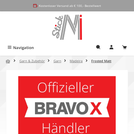
alt springen
Kostenloser Versand ab € 100,- Bestellwert
Navigation
Garn & Zubehör
Garn
Madeira
Frosted Matt