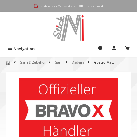
alt springen
Kostenloser Versand ab € 100,- Bestellwert
Navigation
Garn & Zubehör
Garn
Madeira
Frosted Matt