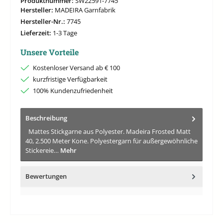
Produktnummer:
SW22591-7745
Hersteller:
MADEIRA Garnfabrik
Hersteller-Nr.:
7745
Lieferzeit:
1-3 Tage
Unsere Vorteile
Kostenloser Versand ab € 100
kurzfristige Verfügbarkeit
100% Kundenzufriedenheit
Beschreibung
Mattes Stickgarne aus Polyester. Madeira Frosted Matt
40, 2.500 Meter Kone. Polyestergarn für außergewöhnliche
Stickereie…
Mehr
Bewertungen