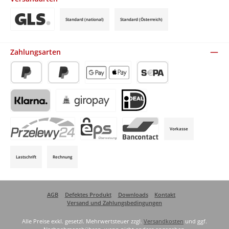
Standard (national)
Standard (Österreich)
Benutzerdefiniertes Bild 3
Zahlungsarten
PayPal
Später Bezahlen
Apple Pay / Google Pay (via Stripe)
SEPA-Lastschrift (via Stripe)
Klarna (via Stripe)
Giropay (via Stripe)
iDeal (via Stripe)
Vorkasse
P24 (via Stripe)
EPS (via Stripe)
Bancontact (via Stripe)
Lastschrift
Rechnung
AGB
Defektes Produkt
Downloads
Kontakt
Versand und Zahlungsbedingungen
Alle Preise exkl. gesetzl. Mehrwertsteuer zzgl.
Versandkosten
und ggf.