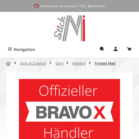
alt springen
Kostenloser Versand ab € 100,- Bestellwert
Navigation
Garn & Zubehör
Garn
Madeira
Frosted Matt