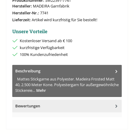
Produktnummer:
SW22591-7741
Hersteller:
MADEIRA Garnfabrik
Hersteller-Nr.:
7741
Lieferzeit:
Artikel wird kurzfristig für Sie bestellt!
Unsere Vorteile
Kostenloser Versand ab € 100
kurzfristige Verfügbarkeit
100% Kundenzufriedenheit
Beschreibung
Mattes Stickgarne aus Polyester. Madeira Frosted Matt
40, 2.500 Meter Kone. Polyestergarn für außergewöhnliche
Stickereie…
Mehr
Bewertungen