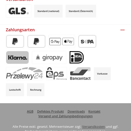
Standard (national)
Standard (Österreich)
Benutzerdefiniertes Bild 3
Zahlungsarten
PayPal
Später Bezahlen
Apple Pay / Google Pay (via Stripe)
SEPA-Lastschrift (via Stripe)
Klarna (via Stripe)
Giropay (via Stripe)
iDeal (via Stripe)
Vorkasse
P24 (via Stripe)
EPS (via Stripe)
Bancontact (via Stripe)
Lastschrift
Rechnung
AGB
Defektes Produkt
Downloads
Kontakt
Versand und Zahlungsbedingungen
Alle Preise exkl. gesetzl. Mehrwertsteuer zzgl.
Versandkosten
und ggf.