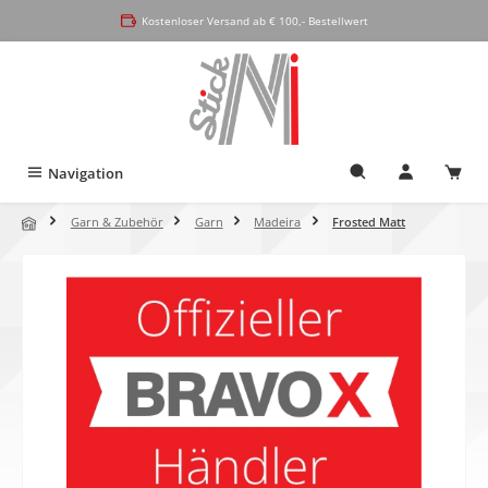
alt springen
Kostenloser Versand ab € 100,- Bestellwert
Navigation
Garn & Zubehör
Garn
Madeira
Frosted Matt