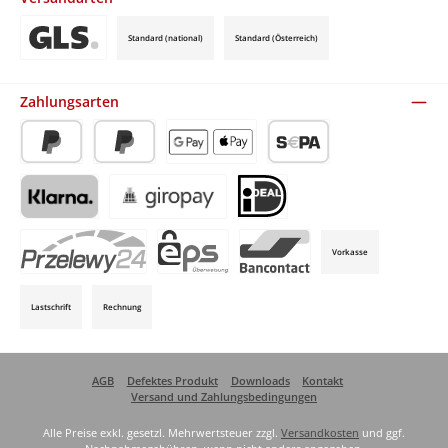
Standard (national)
Standard (Österreich)
Benutzerdefiniertes Bild 3
Zahlungsarten
PayPal
Später Bezahlen
Apple Pay / Google Pay (via Stripe)
SEPA-Lastschrift (via Stripe)
Klarna (via Stripe)
Giropay (via Stripe)
iDeal (via Stripe)
Vorkasse
P24 (via Stripe)
EPS (via Stripe)
Bancontact (via Stripe)
Lastschrift
Rechnung
AGB
Defektes Produkt
Downloads
Kontakt
Versand und Zahlungsbedingungen
Alle Preise exkl. gesetzl. Mehrwertsteuer zzgl.
Versandkosten
und ggf.