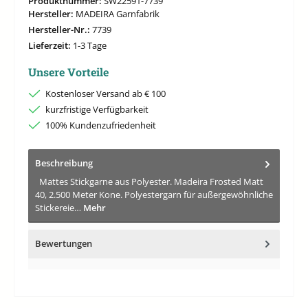
Produktnummer:
SW22591-7739
Hersteller:
MADEIRA Garnfabrik
Hersteller-Nr.:
7739
Lieferzeit:
1-3 Tage
Unsere Vorteile
Kostenloser Versand ab € 100
kurzfristige Verfügbarkeit
100% Kundenzufriedenheit
Beschreibung
Mattes Stickgarne aus Polyester. Madeira Frosted Matt
40, 2.500 Meter Kone. Polyestergarn für außergewöhnliche
Stickereie…
Mehr
Bewertungen